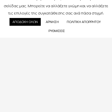
Αρχική σελίδα
σελίδας μας. Μπορείτε να αλλάξετε γνώμη και να αλλάξετε
Υπηρεσίες
τις επιλογές της συγκατάθεσης σας ανά πάσα στιγμή.
E-Shop
ΑΠΟΔΟΧΗ ΟΛΩΝ
ΑΡΝΗΣΗ
ΠΟΛΙΤΙΚΗ ΑΠΟΡΡΗΤΟΥ
Ιδέες & Θέματα Γάμων
ΡΥΘΜΙΣΕΙΣ
Ιδέες & Θέματα Βάπτισης
Επικοινωνία
Επικοινωνία
Εφέσου 18, 55132 Νέα Κρήνη
Καλαμαριά Θεσσαλονίκης
M:
6947 078 646
M:
6907 084 043