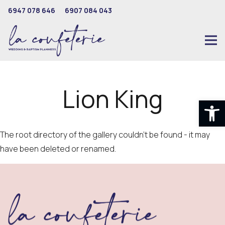
6947 078 646
6907 084 043
Lion King
Ανοίξτε
The root directory of the gallery couldn't be found - it may
have been deleted or renamed.