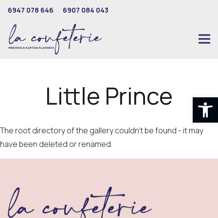
6947 078 646
6907 084 043
Little Prince
Ανοίξτε
The root directory of the gallery couldn't be found - it may
have been deleted or renamed.