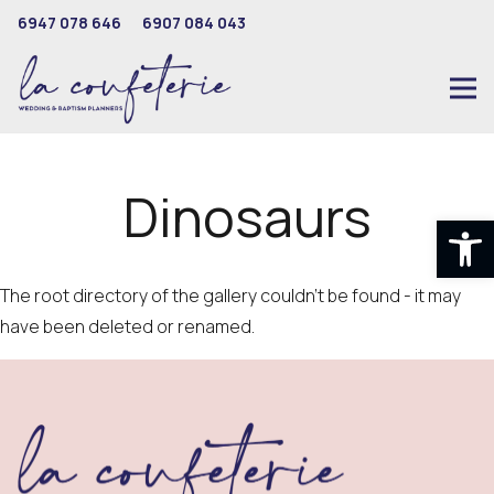
6947 078 646
6907 084 043
Dinosaurs
Ανοίξτε
The root directory of the gallery couldn't be found - it may
have been deleted or renamed.