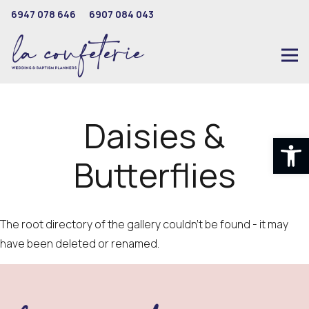
6947 078 646
6907 084 043
Daisies &
Ανοίξτε
Butterflies
The root directory of the gallery couldn't be found - it may
have been deleted or renamed.