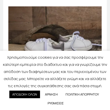
Χρησιμοποιούμε cookies για να σας προσφέρουμε την
καλύτερη εμπειρία στο διαδίκτυο και για να γνωρίζουμε την
απόδοση των διαφημίσεων μας και του περιεχομένου των
σελίδας μας. Μπορείτε να αλλάξετε γνώμη και να αλλάξετε
Παπουτσάκι βάπτισης Baby Bloom sneaker σε
τις επιλογές της συγκατάθεσης σας ανά πάσα στιγμή.
λευκό με γκρί στο…
ΑΠΟΔΟΧΗ ΟΛΩΝ
ΑΡΝΗΣΗ
ΠΟΛΙΤΙΚΗ ΑΠΟΡΡΗΤΟΥ
ΡΥΘΜΙΣΕΙΣ