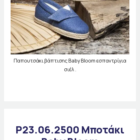
Παπουτσάκι βάπτισης Baby Bloom εσπαντρίγια
σιέλ .
P23.06.2500 Μποτάκι