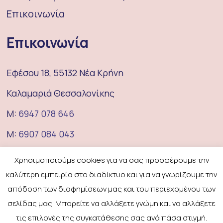
Επικοινωνία
Επικοινωνία
Εφέσου 18, 55132 Νέα Κρήνη
Καλαμαριά Θεσσαλονίκης
M:
6947 078 646
M:
6907 084 043
E:
coufeterie@gmail.com
Χρησιμοποιούμε cookies για να σας προσφέρουμε την
καλύτερη εμπειρία στο διαδίκτυο και για να γνωρίζουμε την
La coufeterie 2025
All rights reserved Copyright
απόδοση των διαφημίσεων μας και του περιεχομένου των
σελίδας μας. Μπορείτε να αλλάξετε γνώμη και να αλλάξετε
Πολιτική Προστασίας Προσωπικών
τις επιλογές της συγκατάθεσης σας ανά πάσα στιγμή.