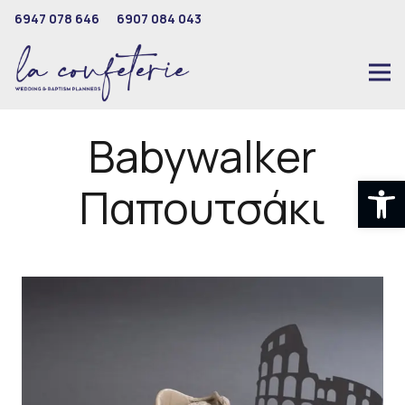
6947 078 646
6907 084 043
Babywalker
Ανοίξτε
Παπουτσάκι