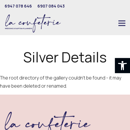
6947 078 646
6907 084 043
Silver Details
Ανοίξτε
The root directory of the gallery couldn't be found - it may
have been deleted or renamed.